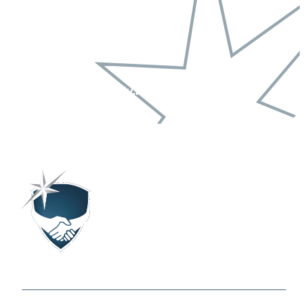
Laan 21
8071 JG Nunspeet
Telefoon:
+31 (0) 341 842 767
Email:
info@starsfamily.nl
Home
Over ons